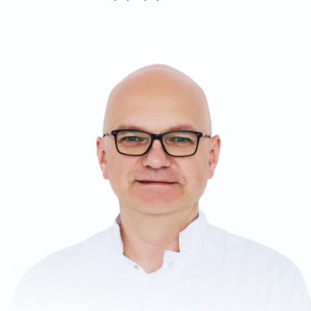
CЕМЕЙНЫЙ БИЗНЕС ВРАЧЕЙ
С ТРИДЦАТИЛЕТНИМ ОПЫТОМ
Стоматологическая клиника доктора
Кудрявцева была открыта в 2002 году
и создавалась с любовью
к стоматологии. Наши специалисты
искренне любят свою профессию
и бережно относятся к пациентам.
Вам будет сложно найти клинику
с похожим уровнем оборудования
и квалификацией врачей по таким
доступным ценам, как у нас.
Мы дорожим своей репутацией. Вы
всегда сможете обратиться к нам после
завершения лечения, по прошествии
нескольких лет, наблюдаться
у нас и приводить своих детей
на профилактические осмотры.