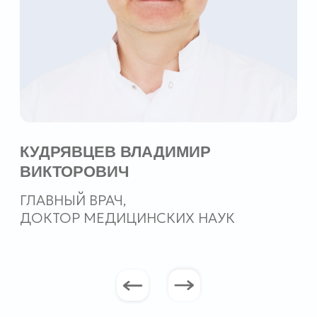
АДРЕС
Г. МОСКВА,
УЛ. БАТЮНИНСКАЯ, Д.13
РЕЖИМ РАБОТЫ
ПОНЕДЕЛЬНИК-ПЯТНИЦА:
10.00-20.00
СУББОТА, ВОСКРЕСЕНЬЕ:
ВЫХОДНОЙ
КОНТАКТЫ
8(499)357-49-01
INFO@KDCLINIC.RU