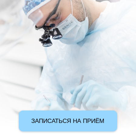
ЗАПИСАТЬСЯ НА ПРИЁМ
КВАЛИФИКАЦИЯ
1
УВЕРЕННОСТЬ
ВРАЧЕЙ
И НАДЕЖНОСТЬ
В нашем штате доктор
Мы существуем с 2002 г
и кандидаты медицинских
сможете обратиться к на
наук. Наши врачи постоянно
завершения лечения,
проходят обучение и повышение
по прошествии нескольки
квалификации, что позволяет
наблюдаться у нас и при
гарантировать Вам
своих детей
современный и качественный
на профилактические ос
подход в лечении.
Мы всегда готовы Вас пр
НАША КЛИНИКА