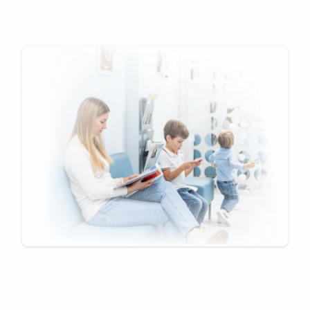
ГЕНЕРАЛЬНЫЙ
КУДРЯВЦЕВ ВЛАДИМИР
ДИРЕКТОР:
ВИКТОРОВИЧ
В соответствии с ч.3 ст.9 Федерального закона от
04.05.2011 № 99-ФЗ «О лицензировании отдельных видов
деятельности» лицензия считается предоставленной с
момента внесения уполномоченным должностным лицом
лицензирующего органа в реестр лицензий записи о
предоставлении лицензии.
Согласно ч.4 ст.9 Федерального закона «О
лицензировании отдельных видов деятельности»
лицензия действует бессрочно