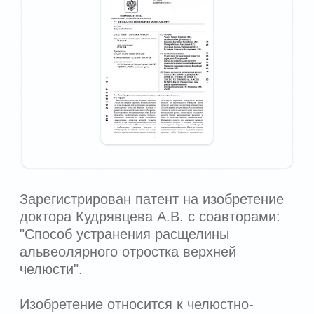
О НАС
ВАКАНСИИ
НАШИ ВРАЧИ
КОНТАКТЫ
УСЛУГИ И ЦЕНЫ
ЗАПИСАТЬСЯ
Москва, ул. Батюнинская, д.13
8 (499) 357-49-01
info@kdclinic.ru
Политика конфиденциальности
© 2002-2026 Стоматологическая