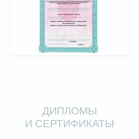
Зарегистрирован патент на изобретение
доктора Кудрявцева А.В. с соавторами:
"Способ устранения расщелины
альвеолярного отростка верхней
челюсти".
Изобретение относится к челюстно-
лицевой хирургии и предназначено для
использования у пациентов с
врожденной расщелиной губы и неба.
УЗНАТЬ БОЛЬШЕ